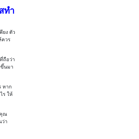
าสทำ
ียง ตัว
ให้ควร
่ถือว่า
ึ้นมา​
ไร หาก
ไร ให้
นคุณ
ว่า​