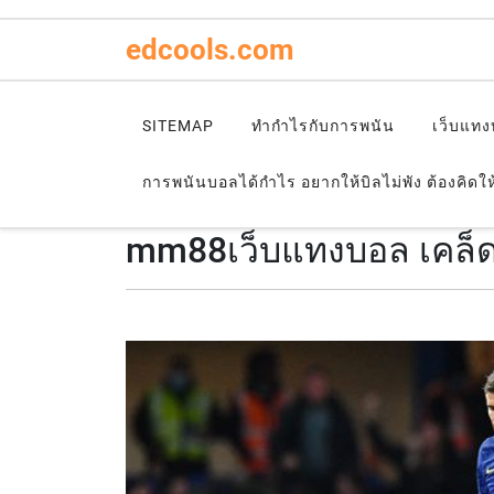
Skip
to
edcools.com
content
SITEMAP
ทำกำไรกับการพนัน
เว็บแทงบ
การพนันบอลได้กำไร อยากให้บิลไม่พัง ต้องคิดให้
mm88เว็บแทงบอล เคล็ด