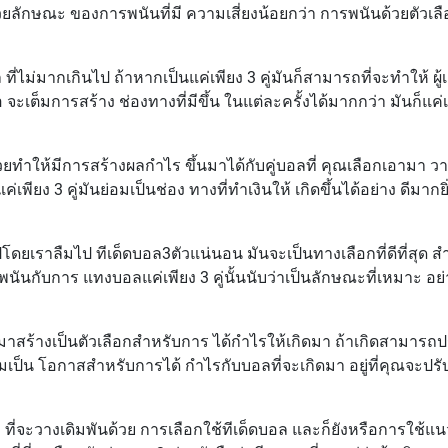
ยลักษณะ ของการพนันที่มี ความเสี่ยงน้อยกว่า การพนันด้วยตัวเลื
ที่ไม่มากเกินไป ถ้าหากเป็นแค่เพียง 3 คู่มันก็สามารถที่จะทำให้ ผู้
เต็มการสร้าง ช่องทางที่มีขึ้น ในแต่ละครั้งได้มากกว่า มันก็แค่เ
วยทำให้มีการสร้างผลกำไร ขึ้นมาได้กับคู่บอลที่ คุณเลือกเอามา วา
ียง 3 คู่มันย่อมเป็นช่อง ทางที่ทำเงินให้ เกิดขึ้นได้อย่าง ดีมากยิ
ยเราลืมไป ทีเด็ดบอล3ตัวแน่นอน มันจะเป็นทางเลือกที่ดีที่สุด ส
นกับการ แทงบอลแค่เพียง 3 คู่นั้นนับว่าเป็นลักษณะที่เหมาะ อย่า
มาสร้างเป็นตัวเลือกสำหรับการ ได้กำไรให้เกิดมา ถ้าเกิดสามารถป
่อมเป็น โอกาสสำหรับการได้ กำไรกับบอลที่จะเกิดมา อยู่ที่คุณจะปรับ
ก ที่จะวางเดิมพันด้วย การเลือกใช้ทีเด็ดบอล และก็ยังหรือการใช้แน