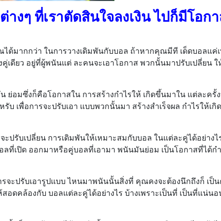
่ต่างๆ ที่เราตัดสินใจลงเงิน ไปก็มีโอก
คุณได้มากกว่า ในการวางเดิมพันกับบอล ถ้าหากคุณมีที เด็ดบอลแค่เพ
พียงคู่เดียว อยู่ที่ผู้พนันแต่ ละคนจะเอาโอกาส พวกนั้นมาปรับเปลี่ยน 
อมซึ่งก็คือโอกาสใน การสร้างกำไรให้ เกิดขึ้นมาใน แต่ละครั้งที
รับ​ เพื่อการจะปรับเอา แบบพวกนั้นมา สร้างสำเร็จผล กำไรให้เกิดข
จะปรับเปลี่ยน การเดิมพันให้เหมาะสมกับบอล ในแต่ละคู่ได้อย่าง
ที่เปิด ออกมาหรือคู่บอลที่เอามา พนันมันย่อม​ เป็นโอกาสที่ได้กำ
จะปรับเอารูปแบบ ไหนมาพนันนั้นสิ่งที่ คุณคงจะต้องนึกถึงก็​ เป็
อดคล้องกับ บอลแต่ละคู่ได้อย่างไร บ้างเพราะเป็นที่ เป็นที่แน่นอน