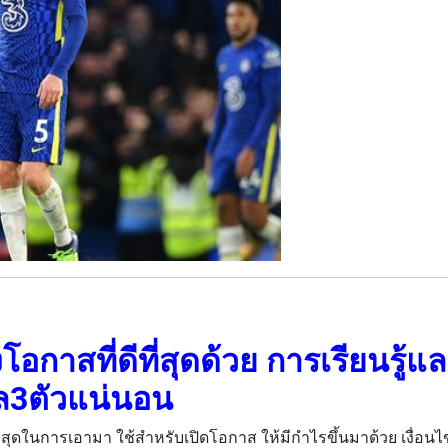
าสที่ดีที่สุดด้วย การเรียนรู้แ
ล3ตัวแน่นอน
สุดในการเอามา ใช้สำหรับเปิดโอกาส ให้มีกำไรขึ้นมาด้วย เงื่อน