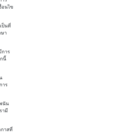
ื่อนไข
ป็นที่
ักษา
มีการ
นี้
ัน
ิการ
้พนัน
รามี
กาสที่