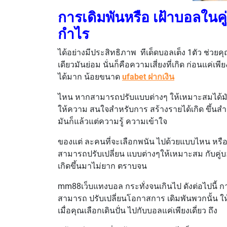
การเดิมพันหรือ เฝ้าบอลในคู
กำไร
ได้อย่างมีประสิทธิภาพ ทีเด็ดบอลเต็ง 1ตัว ช่วย
เดียวมันย่อม​ นั่นก็คือความเสี่ยงที่เกิด ก่อนแค่เ
ได้มาก น้อยขนาด
ufabet ฝากเงิน
ไหน หากสามารถปรับแบบต่างๆ ให้เหมาะสมได้มัน ย่
ให้ความ สนใจสำหรับการ สร้างรายได้เกิด ขึ้นสำห
มันก็แล้วแต่ความรู้ ความเข้าใจ
ของ​แต่ ละคนที่จะเลือกพนัน ไปด้วยแบบไหน หรือ
สามารถปรับเปลี่ยน แบบต่างๆให้เหมาะสม กับคู่บอล
เกิดขึ้นมาไม่ยาก ตราบจน
mm88เว็บแทงบอล กระทั่งจนเกินไป ดังต่อไปนี้ การ
สามารถ ปรับเปลี่ยนโอกาสการ เดิมพันพวกนั้น​ ให้ส
เมื่อคุณเลือกเดินปั่น ไปกับบอลแค่เพียงเดี่ยว ถึง