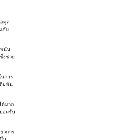
้อมูล
นกับ
รพนัน
ึ่งช่วย
สในการ
ดิมพัน
ยได้มาก
งยอมรับ
ดียวการ
ึ้น