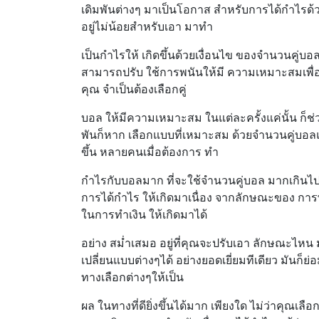
เดิมพันต่างๆ มาเป็นโอกาส สำหรับการได้กำไรด้ว
อยู่ไม่น้อยสำหรับเอา มาทำ
เป็นกำไรให้ เกิดขึ้นด้วยเงื่อนไข ของจำนวนคู่บอล 
สามารถปรับ ใช้การพนันให้มี ความเหมาะสมเพื่อ จะ
คุณ จำเป็นต้องเลือกคู่
บอล ให้มีความเหมาะสม ในแต่ละครั้งแค่นั้น ก็ช่
พันก็หาก เลือกแบบที่เหมาะสม ด้วยจำนวนคู่บอลแค่เพ
ขึ้น
หลายคนเมื่อต้องการ ทำ
กำไรกับบอลมาก ที่จะใช้จำนวนคู่บอล มากเกินไปโด
การได้กำไร ให้เกิดมาเนื่อง จากลักษณะของ การพนั
ในการทำเงิน ให้เกิดมาได้
อย่าง สม่ำเสมอ อยู่ที่คุณจะปรับเอา ลักษณะไหน 
เปลี่ยนแบบต่างๆได้ อย่างยอดเยี่ยมทีเดียว มันก็ย
ทางเลือกต่างๆให้เป็น
ผล ในทางที่ดียิ่งขึ้นได้มาก เพียงใด
ไม่ว่าคุณเลือ