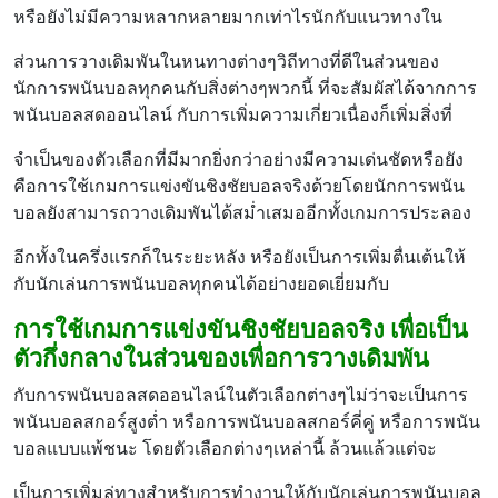
หรือยังไม่มีความหลากหลายมากเท่าไรนักกับแนวทางใน
ส่วนการวางเดิมพันในหนทางต่างๆวิถีทางที่ดีในส่วนของ
นักการพนันบอลทุกคนกับสิ่งต่างๆพวกนี้ ที่จะสัมผัสได้จากการ
พนันบอลสดออนไลน์ กับการเพิ่มความเกี่ยวเนื่องก็เพิ่มสิ่งที่
จำเป็นของตัวเลือกที่มีมากยิ่งกว่าอย่างมีความเด่นชัดหรือยัง
คือการใช้เกมการแข่งขันชิงชัยบอลจริงด้วยโดยนักการพนัน
บอลยังสามารถวางเดิมพันได้สม่ำเสมออีกทั้งเกมการประลอง
อีกทั้งในครึ่งแรกก็ในระยะหลัง หรือยังเป็นการเพิ่มตื่นเต้นให้
กับนักเล่นการพนันบอลทุกคนได้อย่างยอดเยี่ยมกับ
การใช้เกมการแข่งขันชิงชัยบอลจริง เพื่อเป็น
ตัวกึ่งกลางในส่วนของเพื่อการวางเดิมพัน
กับการพนันบอลสดออนไลน์ในตัวเลือกต่างๆไม่ว่าจะเป็นการ
พนันบอลสกอร์สูงต่ำ หรือการพนันบอลสกอร์คี่คู่ หรือการพนัน
บอลแบบแพ้ชนะ โดยตัวเลือกต่างๆเหล่านี้ ล้วนแล้วแต่จะ
เป็นการเพิ่มลู่ทางสำหรับการทำงานให้กับนักเล่นการพนันบอล