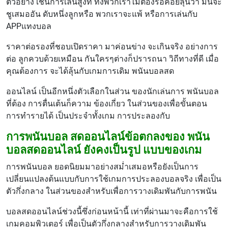
ตัวอย่าง เช่นการเล่นสูงที่ ทั้งพวกเราไม่ต้องรอคอยลุ้นว่า มันจะ
ชูเสมออัน ดับหนึ่งลูกหรือ พวกเราจะแพ้ หรือการเล่นกับ
APPแทงบอล
ราคาต่อรองที่ชอบเปิดราคา มาค่อนข่าง จะเกินจริง อย่างการ
ต่อ ลูกควบด้วยเหมือน กันใครๆต่างก็ปรารถนา วิถีทางที่ดี เมื่อ
คุณต้องการ จะได้ลุ้นกับเกมการเดิม พนันบอลสด
ออนไลน์ เป็นอีกหนึ่งตัวเลือกในส่วน ของนักเล่นการ พนันบอล
ที่ต้อง การตื่นเต้นก็ความ ข้องเกี่ยว ในส่วนของเพื่อขั้นตอน
การทำรายได้ เป็นประจำทั้งเกม การประลองกับ
การพนันบอล สดออนไลน์ข้อตกลงของ พนัน
บอลสดออนไลน์ ยังคงเป็นรูป แบบของเกม
การพนันบอล ยอดนิยมมาอย่างสม่ำเสมอหรือยังเป็นการ
เปลี่ยนแปลงต้นแบบกับการใช้เกมการประลองบอลจริง เพื่อเป็น
ตัวกึ่งกลาง ในส่วนของสำหรับเพื่อการวางเดิมพันกับการพนัน
บอลสดออนไลน์ช่วงนี้ซึ่งก่อนหน้านี้ เท่าที่ผ่านมาจะคือการใช้
เกมคอมพิวเตอร์ เพื่อเป็นตัวกึ่งกลางสำหรับการวางเดิมพัน