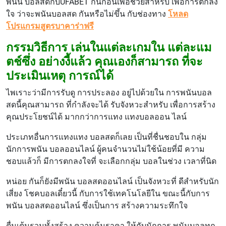
พนัน บอลสดกับUFABET กันก่อนเพื่อช่วยสำหรับ เพื่อการตกลง
ใจ ว่าจะพนันบอลสด กันหรือไม่ขึ้น กับช่องทาง
โหลด
โปรแกรมสูตรบาคาร่าฟรี
กรรมวิธีการ เล่นในแต่ละเกมใน แต่ละแม
ตช์ซึ่ง อย่างงี้แล้ว คุณเองก็สามารถ ที่จะ
ประเมินเหตุ การณ์ได้
ไพเราะว่ามีการรับดู การประลอง อยู่ไปด้วยใน การพนันบอล
สดนี้คุณสามารถ ที่กำลังจะได้ รับจังหวะสำหรับ เพื่อการสร้าง
คุณประโยชน์ได้ มากกว่าการแทง แทงบอลออน ไลน์
ประเภทอื่นการแทงแทง บอลสดก็เลย เป็นที่ชื่นชอบใน กลุ่ม
นักการพนัน บอลออนไลน์ ผู้คนจำนวนไม่ใช้น้อยที่มี ความ
ชอบแล้วก็ มีการตกลงใจที่ จะเลือกกลุ่ม บอลในช่วง เวลาที่นิด
หน่อย กันก็ยังมีพนัน บอลสดออนไลน์ เป็นจังหวะที่ ดีสำหรับนัก
เสี่ยง โชคบอลเดี๋ยวนี้ กับการใช้เทคโนโลยีใน ขณะนี้กับการ
พนัน บอลสดออนไลน์ ซึ่งเป็นการ สร้างความระทึกใจ
ตื่นเต้นรวมทั้งสร้าง ความคุ้มราคา ให้กับนักการ พนันบอลทุก