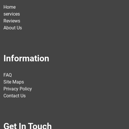
Home
services
Reviews
About Us
Information
FAQ
Site Maps
Privacy Policy
Contact Us
Get In Touch