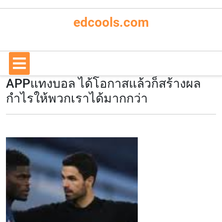
Skip
to
edcools.com
content
Open
Button
APPแทงบอล ได้โอกาสแล้วก็สร้างผล
กำไรให้พวกเราได้มากกว่า