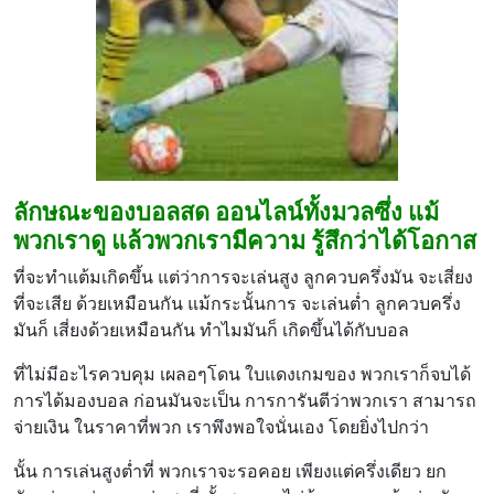
ลักษณะของบอลสด ออนไลน์ทั้งมวลซึ่ง แม้
พวกเราดู แล้วพวกเรามีความ รู้สึกว่าได้โอกาส
ที่จะทำแต้มเกิดขึ้น แต่ว่าการจะเล่นสูง ลูกควบครึ่งมัน จะเสี่ยง
ที่จะเสีย ด้วยเหมือนกัน แม้กระนั้นการ จะเล่นต่ำ ลูกควบครึ่ง
มันก็ เสี่ยงด้วยเหมือนกัน ทำไมมันก็ เกิดขึ้นได้กับบอล
ที่ไม่มีอะไรควบคุม เผลอๆโดน ใบแดงเกมของ พวกเราก็จบได้
การได้มองบอล ก่อนมันจะเป็น การการันตีว่าพวกเรา สามารถ
จ่ายเงิน ในราคาที่พวก เราพึงพอใจนั่นเอง โดยยิ่งไปกว่า
นั้น การเล่นสูงต่ำที่ พวกเราจะรอคอย เพียงแต่ครึ่งเดียว ยก