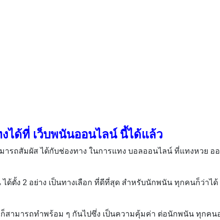
ด้ที่ เว็บพนันออนไลน์ นี้ได้แล้ว
 สามารถสัมผัส ได้กับช่องทาง ในการแทง บอลออนไลน์ ที่แทงหวย อ
น ได้ตั้ง 2 อย่าง เป็นทางเลือก ที่ดีที่สุด สำหรับนักพนัน ทุกคนก็ว่าได้
 ก็สามารถทำพร้อม ๆ กันไปซึ่ง เป็นความคุ้มค่า ต่อนักพนัน ทุกคน