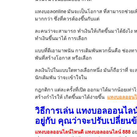
แทงบอลonline มันจะเป็นโอกาส ที่สามารถช่วยเพิ่ม
มากกว่า ซึ่งที่ควรต้องขึ้นกับแต่
ละคนว่าจะสามารถ ทำเงินให้เกิดขึ้นมาได้ยังไง หร
ทำเงินขึ้นมาได้ การเลือก
แบบที่ดีเอามาพนัน การเดิมพันพวกนั้นคือ ช่องทา
พันที่สร้างโอกาส หรือเลือก
ล
งเงินไปในแบบใดทางเลือกหนึ่ง มันก็ถือว่าที่ จะ
นักเดิมพัน ว่าจะเข้าใจใน
กฎกติกา แต่ละครั้งที่เปิด ออกมาได้มากน้อยเท่า
สร้างกำไรให้ เกิดขึ้นมาได้ง่ายขึ้น
แทงบอลออนไล
วิธีการเล่น แทงบอลออนไลน์
อยู่กับ คุณว่าจะปรับเปลี่ย
แทงบอลออนไลน์ไหนดี แทงบอลออนไลน์ 888
อย่