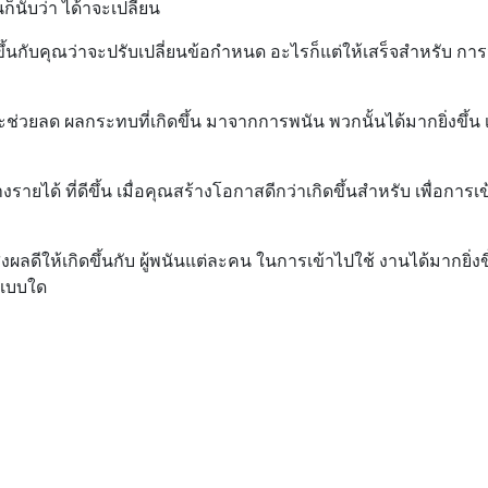
ก็นับว่า ได้าจะเปลี่ยน
จะขึ้นกับคุณว่าจะปรับเปลี่ยนข้อกำหนด อะไรก็แต่ให้เสร็จสำหรับ กา
จะช่วยลด ผลกระทบที่เกิดขึ้น มาจากการพนัน พวกนั้นได้มากยิ่งขึ้น เ
รายได้ ที่ดีขึ้น เมื่อคุณสร้างโอกาสดีกว่าเกิดขึ้นสำหรับ เพื่อการเข
ผลดีให้เกิดขึ้นกับ ผู้พนันแต่ละคน ในการเข้าไปใช้ งานได้มากยิ่งขึ้
ในแบบใด