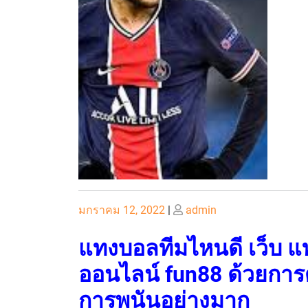
Posted
Posted
มกราคม 12, 2022
|
admin
on
on
แทงบอลทีมไหนดี เว็บ 
ออนไลน์ fun88 ด้วยกา
การพนันอย่างมาก