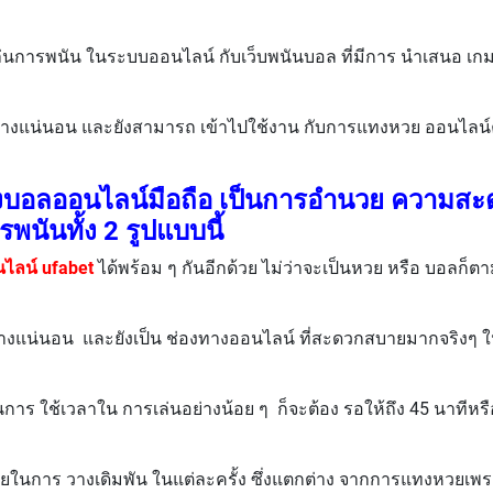
ด้ เล่นการพนัน ในระบบออนไลน์ กับเว็บพนันบอล ที่มีการ นำเสนอ เ
อย่างแน่นอน และยังสามารถ เข้าไปใช้งาน กับการแทงหวย ออนไลน์
ทงบอลออนไลน์มือถือ เป็นการอำนวย ความส
รพนันทั้ง 2 รูปแบบนี้
ลน์ ufabet
ได้พร้อม ๆ กันอีกด้วย ไม่ว่าจะเป็นหวย หรือ บอลก็ต
วลา อย่างแน่นอน และยังเป็น ช่องทางออนไลน์ ที่สะดวกสบายมากจริงๆ 
การ ใช้เวลาใน การเล่นอย่างน้อย ๆ ก็จะต้อง รอให้ถึง 45 นาทีหรื
เสียในการ วางเดิมพัน ในแต่ละครั้ง ซึ่งแตกต่าง จากการแทงหวยเพ