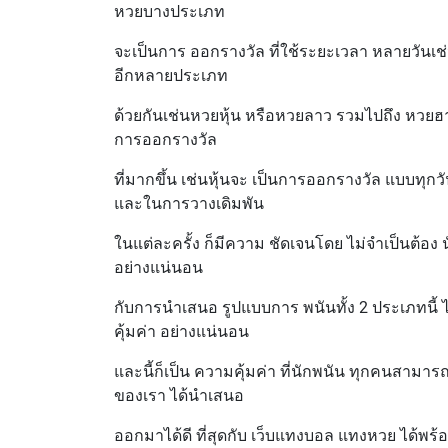
หวยบางประเภท
จะเป็นการ ออกรางวัล ที่ใช้ระยะเวลา หลายวันเช่น 
อีกหลายประเภท
ด้วยกันเช่นหวยหุ้น หรือหวยลาว รวมไปถึง หวยฮา
การออกรางวัล
ที่มากขึ้น เช่นหุ้นจะ เป็นการออกรางวัล แบบทุกวัน
และในการวางเดิมพัน
ในแต่ละครั้ง ก็มีความ ชัดเจนโดย ไม่จำเป็นต้อง นั่
อย่างแน่นอน
กับการนำเสนอ รูปแบบการ พนันทั้ง 2 ประเภทนี้ ไว
คุ้มค่า อย่างแน่นอน
และนี้ก็เป็น ความคุ้มค่า ที่นักพนัน ทุกคนสามาร
ของเรา ได้นำเสนอ
ออกมาได้ดี ที่สุดกับ เว็บแทงบอล แทงหวย ได้พร้อ