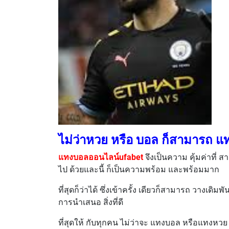
ไม่ว่าหวย หรือ บอล ก็สามารถ แทงไ
แทงบอลออนไลน์ufabet
จึงเป็นความ คุ้มค่าที่
ไป ด้วยและนี้ ก็เป็นความพร้อม และพร้อมมาก
ที่สุดก็ว่าได้ ซึ่งเข้าครั้ง เดียวก็สามารถ วางเดิมพั
การนำเสนอ สิ่งที่ดี
ที่สุดให้ กับทุกคน ไม่ว่าจะ แทงบอล หรือแทงหวย