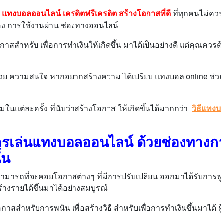
0 แทงบอลออนไลน์ เครดิตฟรีเครดิต สร้างโอกาสที่ดี
ที่ทุกคนไม่ค
อง การใช้งานผ่าน ช่องทางออนไลน์
สสำหรับ เพื่อการทำเงินให้เกิดขึ้น มาได้เป็นอย่างดี แต่คุณควรต้อ
ย ความสนใจ หากอยากสร้างความ ได้เปรียบ แทงบอล online ช่วย
มในแต่ละครั้ง ที่นับว่าสร้างโอกาส ให้เกิดขึ้นได้มากกว่า
วิธีแทง
ารเล่นแทงบอลออนไลน์ ด้วยช่องทางก
้น
ามารถที่จะคอยโอกาสต่างๆ ที่มีการปรับเปลี่ยน ออกมาได้รับการพู
ร้างรายได้ขึ้นมาได้อย่างสมบูรณ์
โอกาสสำหรับการพนัน เพื่อสร้างวิธี สำหรับเพื่อการทำเงินขึ้นมาได้ 