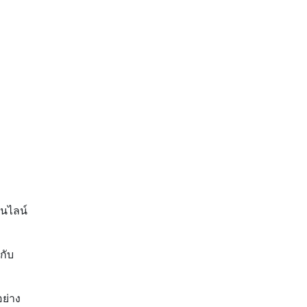
อนไลน์
 กับ
อย่าง