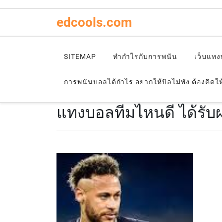
Skip
to
edcools.com
content
SITEMAP
ทำกำไรกับการพนัน
เว็บแทงบ
การพนันบอลได้กำไร อยากให้บิลไม่พัง ต้องคิดให้
แทงบอลทีมไหนดี ได้รับ