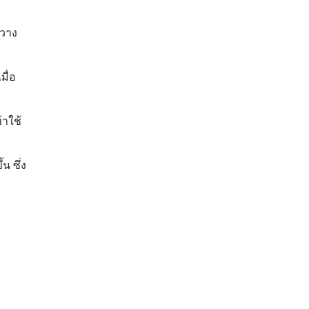
รวาง
มื่อ
้าใช้
น ซึ่ง