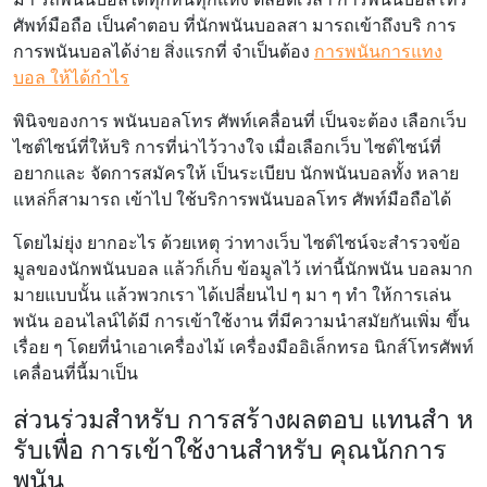
ศัพท์มือถือ เป็นคำตอบ ที่นักพนันบอลสา มารถเข้าถึงบริ การ
การพนันบอลได้ง่าย สิ่งแรกที่ จำเป็นต้อง
การพนันการแทง
บอล ให้ได้กำไร
พินิจของการ พนันบอลโทร ศัพท์เคลื่อนที่ เป็นจะต้อง เลือกเว็บ
ไซต์ไซน์ที่ให้บริ การที่น่าไว้วางใจ เมื่อเลือกเว็บ ไซต์ไซน์ที่
อยากและ จัดการสมัครให้ เป็นระเบียบ นักพนันบอลทั้ง หลาย
แหล่ก็สามารถ เข้าไป ใช้บริการพนันบอลโทร ศัพท์มือถือได้
โดยไม่ยุ่ง ยากอะไร ด้วยเหตุ ว่าทางเว็บ ไซต์ไซน์จะสำรวจข้อ
มูลของนักพนันบอล แล้วก็เก็บ ข้อมูลไว้ เท่านี้นักพนัน บอลมาก
มายแบบนั้น แล้วพวกเรา ได้เปลี่ยนไป ๆ มา ๆ ทำ ให้การเล่น
พนัน ออนไลน์ได้มี การเข้าใช้งาน ที่มีความนำสมัยกันเพิ่ม ขึ้น
เรื่อย ๆ โดยที่นำเอาเครื่องไม้ เครื่องมืออิเล็กทรอ นิกส์โทรศัพท์
เคลื่อนที่นี้มาเป็น
ส่วนร่วมสำหรับ การสร้างผลตอบ แทนสำ ห
รับเพื่อ การเข้าใช้งานสำหรับ คุณนักการ
พนัน