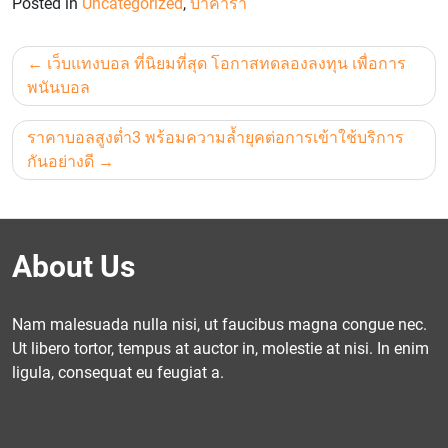
Posted in
Uncategorized
,
บาคาร่า
เมนู
เว็บแทงบอล ที่นิยมที่สุด โอกาสทดลองลงทุน เพื่อการ
นำทาง
พนันบอล
เรื่อง
ราคาบอลสูงต่ำ3 พร้อมความล้ำยุคต่อการเข้าใช้บริการ
กันอย่างดี
About Us
Nam malesuada nulla nisi, ut faucibus magna congue nec.
Ut libero tortor, tempus at auctor in, molestie at nisi. In enim
ligula, consequat eu feugiat a.