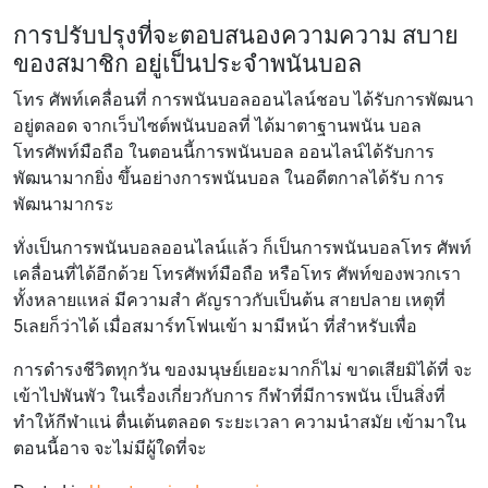
การปรับปรุงที่จะตอบสนองความความ สบาย
ของสมาชิก อยู่เป็นประจำพนันบอล
โทร ศัพท์เคลื่อนที่ การพนันบอลออนไลน์ชอบ ได้รับการพัฒนา
อยู่ตลอด จากเว็บไซต์พนันบอลที่ ได้มาตาฐานพนัน บอล
โทรศัพท์มือถือ ในตอนนี้การพนันบอล ออนไลน์ได้รับการ
พัฒนามากยิ่ง ขึ้นอย่างการพนันบอล ในอดีตกาลได้รับ การ
พัฒนามากระ
ทั่งเป็นการพนันบอลออนไลน์แล้ว ก็เป็นการพนันบอลโทร ศัพท์
เคลื่อนที่ได้อีกด้วย โทรศัพท์มือถือ หรือโทร ศัพท์ของพวกเรา
ทั้งหลายแหล่ มีความสำ คัญราวกับเป็นต้น สายปลาย เหตุที่
5เลยก็ว่าได้ เมื่อสมาร์ทโฟนเข้า มามีหน้า ที่สำหรับเพื่อ
การดำรงชีวิตทุกวัน ของมนุษย์เยอะมากก็ไม่ ขาดเสียมิได้ที่ จะ
เข้าไปพันพัว ในเรื่องเกี่ยวกับการ กีฬาที่มีการพนัน เป็นสิ่งที่
ทำให้กีฬาแน่ ตื่นเต้นตลอด ระยะเวลา ความนำสมัย เข้ามาใน
ตอนนี้อาจ จะไม่มีผู้ใดที่จะ