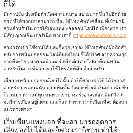
ก็ได้
มีการปรับ ปรุงเพื่อกำเนิดความสบาย สบายมากขึ้น ไปอีกด้วย
การ ที่ให้พวกเราสามารถ ที่จะใช้โทร ศัพท์เคลื่อน ที่เข้ามามี
ส่วนสำหรับใน การใช้เล่นแทง บอลออน ไลน์ได้ เพียงพวก เรา
มีสัญ ญาณอิน เตอร์เน็ต พวกเราก็
https://www.edcools.com
สามารถเข้า ใช้งานได้ และก็พวกเรา จะใช้โทร ศัพท์มือถือสำ
หรับการพนันบอลออน ไลน์ที่แห่งไหน ก็ได้ปราศ จากความยุ่ง
ยากที่จะต้อง หาคอมพิวเตอร์ หรือเดินทางไปหาที่เล่นพนัน
สำหรับในการที่พวก เราใช้โทรศัพท์มือ ถือสำหรับ
เพื่อการพนัน บอลออนไลน์ได้นั้น ทำให้พวก เราได้ ได้โอกาส
สำ หรับการเล่นพนัน มากเพิ่มขึ้น จังหวะที่จะมี เงินมากเพิ่มขึ้น
ก็ตามมา หากแม้ทุก หนพวกเราบางครั้งอาจจะอด คิดมิได้ว่า
จะมีการเสี่ยง อยู่ก็ตาม และก็แต่ว่าพวก เราก็เลือกที่จะ ต้องหา
แนวทางต่าง ๆ
เว็บเซียนแทงบอล ที่จะสา มารถลดการ
เสี่ยง ลงไปได้และก็พวกเราก็ชอบ ทำได้