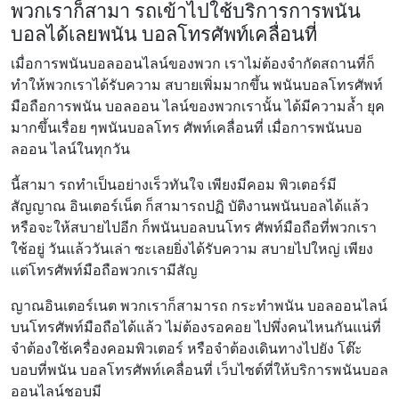
พวกเราก็สามา รถเข้าไปใช้บริการการพนัน
บอลได้เลยพนัน บอลโทรศัพท์เคลื่อนที่
เมื่อการพนันบอลออนไลน์ของพวก เราไม่ต้องจำกัดสถานที่ก็
ทำให้พวกเราได้รับความ สบายเพิ่มมากขึ้น พนันบอลโทรศัพท์
มือถือการพนัน บอลออน ไลน์ของพวกเรานั้น ได้มีความล้ำ ยุค
มากขึ้นเรื่อย ๆพนันบอลโทร ศัพท์เคลื่อนที่ เมื่อการพนันบอ
ลออน ไลน์ในทุกวัน
นี้สามา รถทำเป็นอย่างเร็วทันใจ เพียงมีคอม พิวเตอร์มี
สัญญาณ อินเตอร์เน็ต ก็สามารถปฏิ บัติงานพนันบอลได้แล้ว
หรือจะให้สบายไปอีก ก็พนันบอลบนโทร ศัพท์มือถือที่พวกเรา
ใช้อยู่ วันแล้ววันเล่า ซะเลยยิ่งได้รับความ สบายไปใหญ่ เพียง
แต่โทรศัพท์มือถือพวกเรามีสัญ
ญาณอินเตอร์เนต พวกเราก็สามารถ กระทำพนัน บอลออนไลน์
บนโทรศัพท์มือถือได้แล้ว ไม่ต้องรอคอย ไปพึ่งคนไหนกันแน่ที่
จำต้องใช้เครื่องคอมพิวเตอร์ หรือจำต้องเดินทางไปยัง โต๊ะ
บอบที่พนัน บอลโทรศัพท์เคลื่อนที่ เว็บไซต์ที่ให้บริการพนันบอล
ออนไลน์ชอบมี