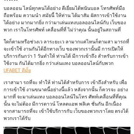
บอลออน ไลน์ทุกคนได้อย่าง ดีเยี่ยมได้พนันบอล โทรศัพท์มือ
ถือพร้อม ความนำ สมัยนี้ ให้ท่าน ได้มาสัม ผัสการเข้าใช้งาน
ได้อย่าง มากมากยิ่ง กว่ามาเล่นแทงบอลออนไลน์กับ เว็บของ
พวก เราในโทรศัพท์ เคลื่อนที่ที่ ไม่ว่าคุณ นั้นอยู่ในสถานที่
ใดก็ตามหรือช่วงเว ลาระยะเว ลามากแค่ไหนก็ตามสา มารถที่
จะเข้าใช้ งานกันได้อีกทางเว็บ ของพวกเรานั้นมี การเปิดให้
บริการกันกว่า 1 วันทำให้ ท่านได้ มีการเข้าถึง สำหรับการเข้า
ใช้งาน กันได้มากยิ่ง กว่าเล่นแทง บอลออนไลน์กับพวก
UFABET ดีมั้ย
เราสามา รถที่จะ ทำให้ ท่านได้สำหรับการ เข้าถึงสำหรับ เพื่อ
การเข้าใช้ งานขนาดนี้อย่างนี้แล้ว หลังจากนั้น ก็ควรจะ อย่าง
มากที่ จะมาเล่นแทง บอลออนไลน์ในโทร ศัพท์เคลื่อนที่ที่คุณ
นั้น จะไม่ต้อง มีการดาวน์ โหลดแอพ พลิเค ชั่นกัน อีกเนื่อง
จากสามารถที่จะ เข้าใช้บริการกับ เว็บของพวกเราโดย ตรงได้
พวกเราได้รับ