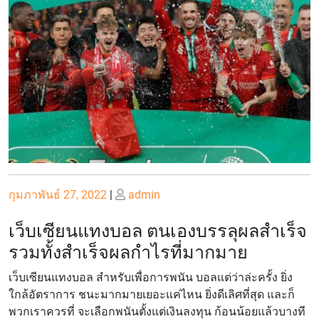
Posted
Posted
กุมภาพันธ์ 27, 2022
|
admin
on
on
เว็บเซียนแทงบอล ตนเองบรรลุผลสำเร็จ
รวมทั้งสำเร็จผลกำไรที่มากมาย
เว็บเซียนแทงบอล สำหรับเพื่อการพนัน บอลแต่ว่าล่ะครั้ง ยิ่ง
ใกล้อัตราการ ชนะมากมายเยอะแค่ไหน ยิ่งดีเลิศที่สุด และก็
พวกเราควรที่ จะเลือกพนันตั้งแต่เงินลงทุน ก้อนน้อยแล้วบางที