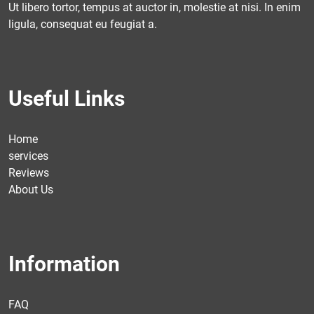
Ut libero tortor, tempus at auctor in, molestie at nisi. In enim
ligula, consequat eu feugiat a.
Useful Links
Home
services
Reviews
About Us
Information
FAQ