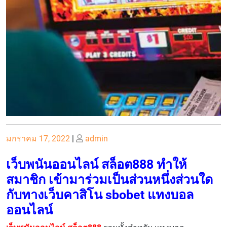
Posted
Posted
มกราคม 17, 2022
|
admin
on
on
เว็บพนันออนไลน์ สล็อต888 ทำให้
สมาชิก เข้ามาร่วมเป็นส่วนหนึ่งส่วนใด
กับทางเว็บคาสิโน sbobet แทงบอล
ออนไลน์