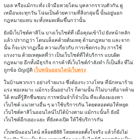
บอล หรือแม้กระทั่ง เจ้ามือหวยโดน บุคลากรรวบตัวกัน ดู
เหมือนจะทุกวัน โน่นเป็นด้วยความที่สิ่งกลุ่มนี้ นั้นอยู่นอก
กฎหมายแทบ จะทั้งหมดเพิ่มขึ้นกว่านั้น
ยังมีเว็บไซต์คาสิโน บางเว็บไซต์ที่ เมื่อคุณเข้าไป ยังหน้าหลัก
แล้ว ปรากฏว่า โดนบล็อคด้วยต้นเหตุ ด้านกฎหมาย และจาก
นั้น ก็จะปรากฏเนื้อ ความเกี่ยวกับ การเช็ดกระงับ การใช้
แรงงาน ด้วยเหตุผลที่ว่า เป็นเว็บไซต์ที่ให้บริการ แบบผิด
กฎหมาย อีกทั้งมีธุรกิจ การค้าที่เว็บไซต์กำลังทำ ก็เป็นสิ่ง ที่ไม่
ถูกข้อ บัญญัติ
เว็บพนันออนไลน์เว็บตรง
ในบ้านพวกเรา อย่างร้ายแรง ซึ่งต้องระวางโทษ ที่นักหนาร้าย
แรง พอเหมาะ แม้กระนั้นอย่างไร ก็ตามนั้น ก็ไม่บางทีอาจห้าม
ได้ คนที่รู้สึกชื่นชอบ การพนันจำก็จำเป็น ที่จะต้องมองหา
เว็บไซต์ แนวทางอื่น ๆ มาใช้บริการกัน โดยตลอดต่อให้หยุด
เว็บไซต์คาสิโนออนไลน์ไปได้บ้างตาม แม้กระนั้นก็ ยังมี
เว็บไซต์อีกเยอะแยะ ที่ยังคงเปิด ให้ใช้บริการกัน
เว็บพนันออนไลน์ สล็อต888 โดยตลอดตั้งใจจริง แล้วก็ยังไม่