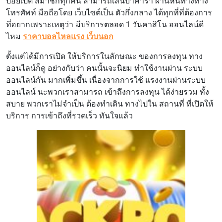
ปอยเปต สมาชิกทุกคน สามารถเล่นบาคาร่า ผ่านหนทางทาง
โทรศัพท์ มือถือโดย เว็บไซต์เป็น ตัวกึ่งกลาง ได้ทุกที่ที่ต้องการ
ที่อยากเพราะเหตุว่า มีบริการตลอด 1 วันคาสิโน ออนไลน์ดี
ไหม
ราคาบอลไหลแรง เว็บนอก
ตั้งแต่ได้มีการเปิด ให้บริการในลักษณะ ของการลงทุน ทาง
ออนไลน์ก็ดู อย่างกับว่า คนนั้นจะนิยม ทำใช้งานผ่าน ระบบ
ออนไลน์กัน มากเพิ่มขึ้น เนื่องจากการใช้ แรงงานผ่านระบบ
ออนไลน์ นะพวกเราสามารถ เข้าถึงการลงทุน ได้ง่ายรวม ทั้ง
สบาย พวกเราไม่จำเป็น ต้องทำเดิน ทางไปใน สถานที่ ที่เปิดให้
บริการ การเข้าถึงที่รวดเร็ว ทันใจแล้ว