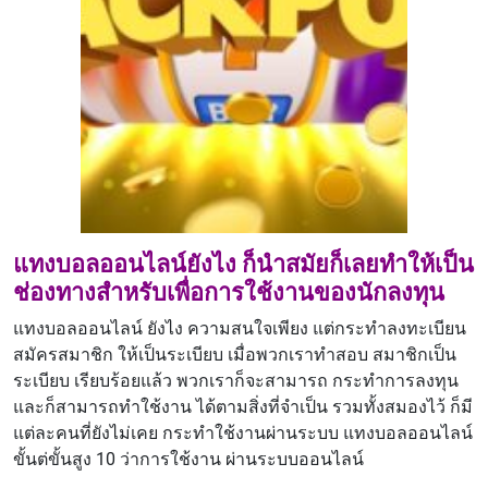
แทงบอลออนไลน์ยังไง ก็นำสมัยก็เลยทำให้เป็น
ช่องทางสำหรับเพื่อการใช้งานของนักลงทุน
แทงบอลออนไลน์ ยังไง ความสนใจเพียง แต่กระทำลงทะเบียน
สมัครสมาชิก ให้เป็นระเบียบ เมื่อพวกเราทำสอบ สมาชิกเป็น
ระเบียบ เรียบร้อยแล้ว พวกเราก็จะสามารถ กระทำการลงทุน
และก็สามารถทำใช้งาน ได้ตามสิ่งที่จำเป็น รวมทั้งสมองไว้ ก็มี
แต่ละคนที่ยังไม่เคย กระทำใช้งานผ่านระบบ แทงบอลออนไลน์
ขั้นต่ขั้นสูง 10 ว่าการใช้งาน ผ่านระบบออนไลน์