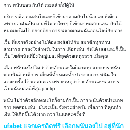
การ พนันบอล กันได้ เลยแล้วก็มีผู้ให้
บริการ มีความสนใจและก็เข้ามาถามกันไม่น้อยเลยทีเดียว
เพราะว่ามันเป็น เกมที่ไม่ว่าใครๆ ก็เข้ามาทดสอบเล่น กันได้
หมดเลยไม่ได้ อยากต้อง การ พลาดเกมพนันออนไลน์กับ ทาง
เว็บ ที่แจกจริงอย่าง ไม่ต้อง สงสัยให้กับ สมาชิกทุกท่าน
สามารถ ตกลงใจสำหรับในการ เลือกเล่น กันได้ เลย และก็เป็น
เว็บ ไซต์พนันที่ยิ่งใหญ่เยอะที่สุดด้วยเหตุผลว่า เมื่อคุณ
เลือกพนันลงไป ไม่ว่าด้วยลักษณะใดก็ตามทุกแบบการ พนัน
พวกนั้นล้วนมีการ เสี่ยงที่ทั้ง หมดทั้ง ปวงจากการ พนัน ใน
แต่ละครั้ง ได้ พอสมควร เพราะเหตุว่าด้วยลักษณะของ การ
เว็บพนันบอลดีที่สุด pantip
พนัน ไม่ว่าด้วยลักษณะใดก็ตามถ้าเป็น การ พนันด้วยประเภท
การ ทดสอบเล่น มันจะเป็น จังหวะสำหรับ เพื่อการ ที่คุณทำ
เงิน ให้เกิดขึ้นได้ มาก กว่า ในแต่ละครั้ง ที่
ufabet แจกเครดิตฟรี เลือกพนันลงไป อยู่ที่นัก