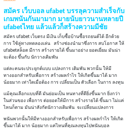
สมัคร เว็บบอล ufabet บรรลุความสำเร็จกับ
เกมพนันกันมามาก มายนับยาวนานหลายปี
ufabetไทย แล้วแล้วก็สร้างความมีชัย
สมัคร ufabet เว็บตรง มีเงิน เก็บซื้อบ้านซื้อรถยนต์ได้ อีกด้วย
การ ใช้ลู่ทางทดลองเล่น สร้างช่องนำมาซึ่งการ สบโอกาส ให้
ufabetสล็อต มีการ สร้างรายได้ ขึ้นมาอย่าง ยอดเยี่ยม มันน่า
จะต้อง ขึ้นกับ นักวางเดิมพัน
แต่ละคนจะประยุกต์แบบ แปลงการ เดิมพัน พวกนั้น ให้มี
ทางออกสำหรับเพื่อการ สร้างผลกำไร ให้เกิดขึ้นมาได้ มาก
น้อยมาก เท่าใดเมื่อต้อง การ เปลี่ยนเป็น ตัวเลือก ในการ ลงทุน
แม้คุณเลือกแบบที่ดี มันย่อมเป็น หนทางที่ดียิ่งขึ้นมาก ยิ่งกว่า
ในส่วนของ เพื่อการ ต่อยอดให้มีการ สร้างรายได้ ขึ้นมา ไม่แค่
ไหนก็ตาม มันน่าสังกัดนักวางเดิมพัน จะเปลี่ยนแปลงการ
พนันพวกนั้นให้มีทางออกสำหรับเพื่อการ สร้างผลกำไร ให้เกิด
ขึ้นมาได้ มาก น้อยมาก แค่ไหนที่คุณลงทุนไปพนันบอล