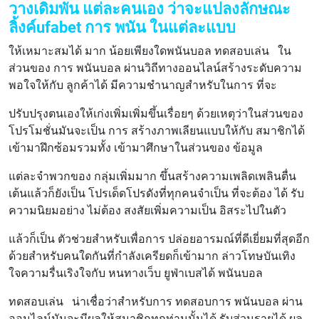
วางเดิมพัน แต่ละคนเอง ว่าจะแปลงลักษณะ
ลิ้งค์ufabet การ พนัน ในแต่ละแบบ
ให้เหมาะสมได้ มาก น้อยเพียงใดพนันบอล ทดสอบเล่น ใน
ส่วนของ การ พนันบอล ผ่านวิถีทางออนไลน์สร้างระดับความ
พอใจให้กับ ลูกค้าได้ มีความชำนาญสำหรับในการ ที่จะ
ปรับปรุงตนเองให้เก่งเพิ่มเพิ่มขึ้นเรื่อยๆ ด้วยเหตุว่าในส่วนของ
โปรโมชั่นมันจะเป็น การ สร้างภาพเลียนแบบให้กับ สมาชิกได้
เข้ามาฝึกซ้อมรวมทั้ง เข้ามาศึกษาในส่วนของ ข้อมูล
แต่ละจำพวกของ กลุ่มเพิ่มมาก ขึ้นสร้างความเพลิดเพลินตื่น
เต้นแล้วก็ยังเป็น โปรเด็ดโปรดังที่ทุกคนจำเป็น ที่จะต้อง ได้ รับ
ความนิยมอย่าง ไม่ต้อง สงสัยเพิ่มความเป็น อิสระไปในตัว
แล้วก็เป็น ตัวช่วยสำหรับเพื่อการ ปล่อยอารมณ์ที่ดีเยี่ยมที่สุดอีก
ด้วยสำหรับคนใดกันที่กำลังเครียดก็เข้ามาก ล่าวโทษบันเทิง
ใจความรื่นเริงใจกับ หนทางเว็บ ยูฟ่าเบสได้ พนันบอล
ทดสอบเล่น น่าเชื่อว่าสำหรับการ ทดสอบการ พนันบอล ผ่าน
ออนไลน์มันจะมีผลให้สมาชิกทุกท่านนั้นได้ รับส่วนรายได้ ผล