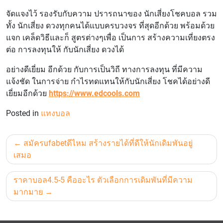
จัดแจงไว้ รองรับกับความ ปรารถนาของ นักเสี่ยงโชคบอล รวม
ทั้ง นักเสี่ยง ดวงทุกคนได้แบบครบวงจร ที่สุดอีกด้วย พร้อมด้วย
แจก เคล็ดวิธีและก็ สูตรต่างๆเพื่อ เป็นการ สร้างความเที่ยงตรง
ต่อ การลงทุนให้ กับนักเสี่ยง ดวงได้
อย่างดีเยี่ยม อีกด้วย กับการเป็นวิถี ทางการลงทุน ที่มีความ
แจ้งชัด ในการจ่าย กำไรทดแทนให้กับนักเสี่ยง โชคได้อย่างดี
เยี่ยมอีกด้วย
https://www.edcools.com
Posted in
แทงบอล
เมนู
สมัครufabetดีไหม สร้างรายได้ที่ดีให้นักเดิมพันอยู่
นำทาง
เสมอ
เรื่อง
ราคาบอล4.5-5 คืออะไร ตัวเลือกการเดิมพันที่มีความ
มากมาย