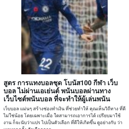
สูตร การแทงบอลชุด โบนัส100 กีฬา
เว็บ
บอล ไม่ผ่านเอเย่นต์ พนันบอลผ่านทาง
เว็บไซต์พนันบอล ที่จะทำให้ผู้เล่นพนัน
เว็บบอล แม่นๆ สร้างช่องทำเงิน ที่ช่วยทำให้ คุณเห็นวิถีทาง ที่ดี
ไม่ใช่น้อย โดยเฉพาะเมื่อ ใดสามารถเอาการได้ เปรียบมาใช้
งาน ก็จะนับว่าแปร ไปเป็นตัวเลือก ที่ดีให้เกิดขึ้น ดูอย่างกับ ว่า