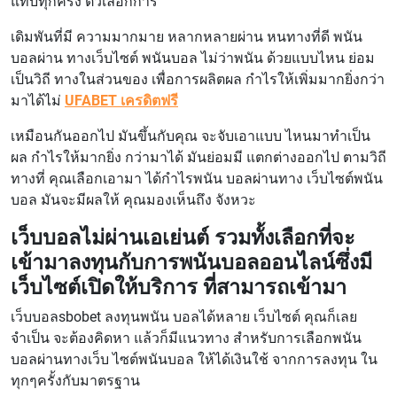
แทบทุกครั้ง ตัวเลือกการ
เดิมพันที่มี ความมากมาย หลากหลายผ่าน หนทางที่ดี พนัน
บอลผ่าน ทางเว็บไซต์ พนันบอล ไม่ว่าพนัน ด้วยแบบไหน ย่อม
เป็นวิถี ทางในส่วนของ เพื่อการผลิตผล กำไรให้เพิ่มมากยิ่งกว่า
มาได้ไม่
UFABET เครดิตฟรี
เหมือนกันออกไป มันขึ้นกับคุณ จะจับเอาแบบ ไหนมาทำเป็น
ผล กำไรให้มากยิ่ง กว่ามาได้ มันย่อมมี แตกต่างออกไป ตามวิถี
ทางที่ คุณเลือกเอามา ได้กำไรพนัน บอลผ่านทาง เว็บไซต์พนัน
บอล มันจะมีผลให้ คุณมองเห็นถึง จังหวะ
เว็บบอลไม่ผ่านเอเย่นต์ รวมทั้งเลือกที่จะ
เข้ามาลงทุนกับการพนันบอลออนไลน์ซึ่งมี
เว็บไซต์เปิดให้บริการ ที่สามารถเข้ามา
เว็บบอลsbobet ลงทุนพนัน บอลได้หลาย เว็บไซต์ คุณก็เลย
จำเป็น จะต้องคิดหา แล้วก็มีแนวทาง สำหรับการเลือกพนัน
บอลผ่านทางเว็บ ไซต์พนันบอล ให้ได้เงินใช้ จากการลงทุน ใน
ทุกๆครั้งกับมาตรฐาน