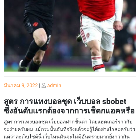
Posted
Posted
มีนาคม 9, 2022
|
admin
on
on
สูตร การแทงบอลชุด เว็บบอล sbobet
ซึ่งอันดับแรกต้องจากการเช็ดกแฮคหรือ
สูตร การแทงบอลชุด เว็บบอลฝากขั้นต่ํา โดยแฮคเกอร์ราวกับ
จะง่ายครับผม แม้กระนั้นอันที่จริงแล้วจะรู้ได้อย่างไรละครับว่า
แต่ว่าละเว็บไซต์นี่ เว็บไหนมันจะไม่มีอันตรายมากยิ่งกว่ากัน