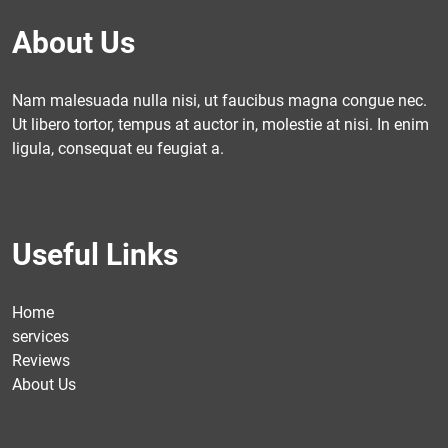
About Us
Nam malesuada nulla nisi, ut faucibus magna congue nec.
Ut libero tortor, tempus at auctor in, molestie at nisi. In enim
ligula, consequat eu feugiat a.
Useful Links
Home
services
Reviews
About Us