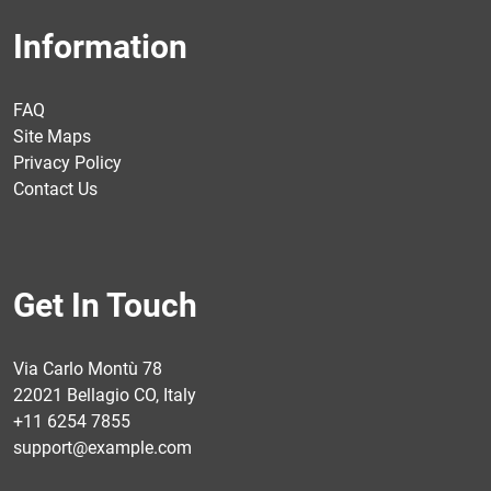
Information
FAQ
Site Maps
Privacy Policy
Contact Us
Get In Touch
Via Carlo Montù 78
22021 Bellagio CO, Italy
+11 6254 7855
support@example.com