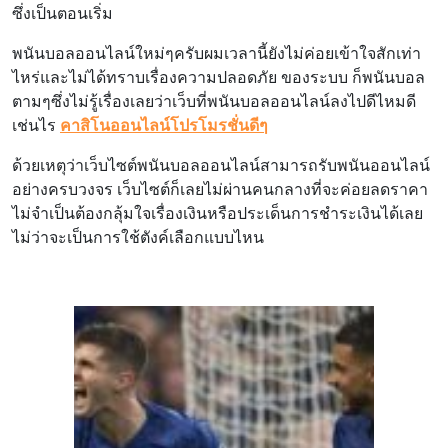
ซึ่งเป็นตอนเริ่ม
พนันบอลออนไลน์ใหม่ๆครับผม
เวลานี้ยังไม่ค่อยเข้าใจสักเท่า
ไหร่และไม่ได้ทราบเรื่องความปลอดภัย ของระบบ ก็พนันบอล
ตามๆซึ่งไม่รู้เรื่องเลยว่าเว็บที่พนันบอลออนไลน์ลงไปดีไหมดี
เช่นไร
คาสิโนออนไลน์โปรโมรชั่นดีๆ
ด้วยเหตุว่าเว็บไซต์พนันบอลออนไลน์สามารถรับพนันออนไลน์
อย่างครบวงจร เว็บไซต์ก็เลยไม่ผ่านคนกลางที่จะค่อยลดราคา
ไม่จำเป็นต้องกลุ้มใจเรื่องเงินหรือประเด็นการชำระเงินได้เลย
ไม่ว่าจะเป็นการใช้ตังค์เลือกแบบไหน