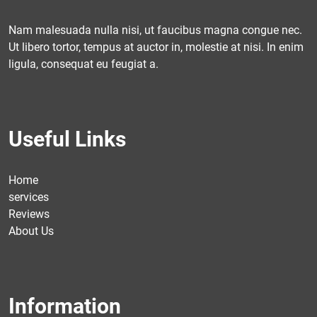
Nam malesuada nulla nisi, ut faucibus magna congue nec.
Ut libero tortor, tempus at auctor in, molestie at nisi. In enim
ligula, consequat eu feugiat a.
Useful Links
Home
services
Reviews
About Us
Information