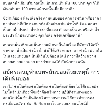
แบบค่าน้ำเต็ม ปริมาณนั้น เป็นตามเดิมพัน 100 บาท คุณก็ได้
เงินกลับมา 100 บาท แม้กระนั้นเมื่อมีการเสีย
ซึ่งมันก็ย่อม ที่จะเสียครึ่ง ตามแบบของ ค่าการพนัน หรือราคา
ค่า ประปาที่เปิด ออกมาดัง ตัวอย่างเช่น ค่าน้ำที่เปิดอ อกมา
เป็นค่าน้ำประปา น้ำประปาที่แสดง คำตอบเป็น ลบหรือค่าน้ำ
ประปา น้ำประปาแดง คุณก็เสีย ครึ่งแค่เพียงค่าน้ำ
ลบพวกนั้น เพียงแค่นั้นหากแม้ กระนั้นในเรื่อง ที่มีการได้ครึ่ง
ราคาค่าน้ำเป็น ค่าน้ำ น้ำดำก็ได้ครึ่ง ตามราคา ค่าน้ำ พวกนั้น
โน่น เองแทงบอล นั้นมีเว็บไซต์ออนไลน์ ต่างๆที่สร้างความ
สบายสบายมากมาย มายก่ายกองให้ กับนักการพนัน
สมัครเล่นยูฟ่าเบทพนันบอลด้วยเหตุนี้ การ
เดิมพันบอล
เราไม่ จำเป็นต้องจำเป็นต้อง จำเป็นต้องที่ต้อง ไปโต๊ะบอลอีร
ไปนั้นจำเป็นต้อง ที่จะจำต้องเริ่มการ ปฏิบัติงานแทงบอล
ออนไลน์นั้น จำเป็นต้องเริ่มจากกระบวน วิธีการทำการลง
ทะเบียนสมัคร สมาชิกกับทาง เว็บแทงบอล ออนไลน์ที่