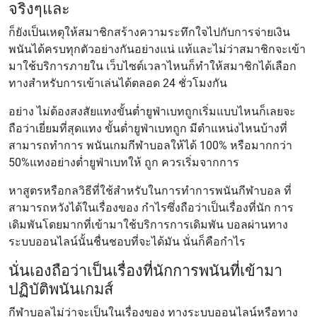
จริงๆและ
ก็ยังเป็นเหตุให้สมาชิกสร้างความระทึกใจไปกับการจ่ายเงิน
พนันได้ครบทุกตัวอย่างกันอย่างแน่ แท้และไม่ว่าสมาชิกจะเข้า
มาใช้บริการภายใน เว็บไซต์เวลาไหนก็ทำให้สมาชิกได้เลือก
ทางสำหรับการเข้าเล่นได้ตลอด 24 ชั่วโมงกัน
อย่าง ไม่ต้องสงสัยแทงขั้นต่ำยูฟ่าเบทถูกเริ่มแบบไหนก็เลยจะ
ถือว่าเยี่ยมที่สุดแทง ขั้นต่ำยูฟ่าเบทถูก มีตำแหน่งไหนบ้างที่
สามารถทำการ พนันเกมกีฬาบอลให้ได้ 100% หรือมากกว่า
50%แทงอย่างต่ำยูฟ่าเบทให้ ถูก ควรเริ่มจากการ
หาสูตรหรือกลวิธีที่ใช้สำหรับในการทำการพนันกีฬาบอล ที่
สามารถหวังได้ในเรื่องของ กำไรซึ่งถือว่าเป็นเรื่องที่นัก การ
เดิมพันโดยมากที่เข้ามาใช้บริการการเดิมพัน บอลผ่านทาง
ระบบออนไลน์นั้นชื่นชอบที่จะได้มัน นั่นก็คือกำไร
นั่นเองถือว่าเป็นเรื่องที่นักการพนันที่เข้ามา
ปฏิบัติพนันเกมส์
กีฬาบอลไม่ว่าจะเป็นในเรื่องของ ทางระบบออนไลน์หรือทาง