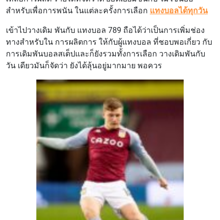
สำหรับเพื่อการพนัน ในแต่ละครั้งการเลือก
แทงบอลได้ทุกวัน
เข้าไปวางเดิม พันกับ แทงบอล 789 ถือได้ว่าเป็นการเพิ่มช่อง
ทางสำหรับใน การผลิตการ ให้กับผู้แทงบอล ที่ชอบพอเกี่ยว กับ
การเดิมพันบอลสเต็ปและก็ยังรวมทั้งการเลือก วางเดิมพันกับ
วัน เดียวมันก็จัดว่า ยังได้ลุ้นอยู่มากมาย พอควร