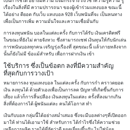
เป็นการชี้ได้ อย่างมีความ แจ่มกระจ่าง ถึงวิชาความรู้ความ รู้
เรื่องในสิ่งที่มี ความปรารถนา ของผู้เข้าร่วมแทงบอล ขณะนี้
ได้อย่าง ดียอด กับเว็บ แทงบอล 928 เว็บพนันที่จะ เป็นหนทาง
เพื่อเป็นการเพิ่ม ความมั่นใจและความเชื่อมั่นกับ
การลงทุนพนัน บอลในแต่ละครั้ง กับการได้รับ เงินเครดิตฟรี
ในขณะที่ยังไม่ ตายจังหวะ ซึ่งสามารถเซฟ เงินทุนให้กับนักเล่น
การพนันบอลทุกคน เจริญรุ่งเรืองที่ สุดขณะนี้ แล้วภายหลังจาก
นั้นก็ยังไม่มี ข้อแม้สำหรับ เพื่อการฝากเงิน เข้า
ใช้บริการ ซึ่งเป็นข้อตก ลงที่มีความสำคัญ
ที่สุดกับการวางเป้า
หมายการลง ทุนแทงบอล ในแต่ละครั้ง กับการกำ คราวดยอด
เงิน ลงทุนได้ ด้วยตัวเองเพื่อเป็นการลด ปัญหาที่เกิดขึ้นกับการ
เสี่ยง แล้วก็การสิ้นปลือง เงินลงทุนในแต่ละ ครั้งที่ลงมากเกิน
สิ่งที่ต้องการได้ ผู้พนันแต่ละ คนได้โอกาส ทำ
เงินกับบอล กลุ่มนี้ได้อย่างสม่ำเสมอ ซึ่งจะมีบอลต่างๆที่เปิดออก
มาให้ ท่านได้เอามาใช้ สำหรับการ ได้กำไรซึ่งให้ความช่วย
เหลือการผลิต รายได้ที่จัดว่าดี ยอดเยี่ยมขึ้นกับ ไม่ใช่น้อย