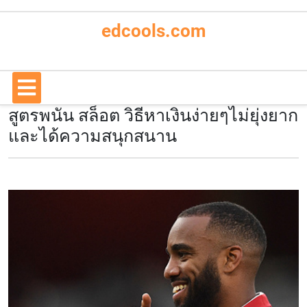
Skip
to
edcools.com
content
Open
Button
สูตรพนัน สล็อต วิธีหาเงินง่ายๆไม่ยุ่งยาก
และได้ความสนุกสนาน