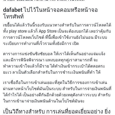
dafabet ไปไว้ในหน้าจอคอมหรือหน้าจอ
โทรศัพท์
เขยื้อนได้แล้ววันนี้รองรับแนวทางสำหรับในการดาวน์โหลดได้
ทั้ง play store แล้วก็ App Store เป็นจะต้องบอกได้ เลยว่าคุ้มกับ
การดาวน์โหลดเว็บไซต์ ที่นี้เพื่อเข้าใช้งานยังไม่นอน มีระบบ
ระเบียบการทำงานที่เร็วรวมทั้งยังมีการ เปิด
ตารางการแข่งขันชิงชัยบอล ให้เราได้เห็นกันอย่างแจ่มแจ้ง
และมีการพินิจพิจารณา แทงบอลทุกคู่เราสามารถที่ จะ
ทำความเข้าใจแล้วก็มีราย ได้ทำเงินเข้ากระเป๋าได้ตลอดระ
ยะเว ลาเป็นตัวเลือกสำหรับในการชำระเงินพนันที่ทำ ให้
เราเชื่อถือในการเข้าเล่นเยอะที่สุดในวิธีการของการเข้าเล่น
ผ่านทางหน้าเว็บไซต์มันเป็นระบบ สำหรับในการจ่ายเงินพนันที่
ได้กำไรได้ เป็นอย่างดีกันอีกด้วยด้วยเหตุดังกล่าวระบบ สำหรับ
ในการเข้ามาจ่ายเงินพนันด้านในเว็บไซต์มันจะ
เป็นวิถีทางสำหรับ การเล่นที่ยอดเยี่ยมอย่าง ยิ่ง