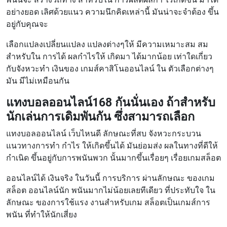
อย่างยอด เลิศด้วยแนว ความนึกคิดเหล่านี้ มันน่าจะจำต้อง ขึ้น
อยู่กับคุณจะ
เลือกแปลงเปลี่ยนแปลง แปลงต่างๆให้ มีความเหมาะสม สม
สำหรับใน การได้ ผลกำไรให้ เกิดมา ได้มากน้อย เท่าใดเกี่ยว
กับจังหวะทำ เงินของ เกมส์คาสิโนออนไลน์ ใน ตัวเลือกต่างๆ
มัน มีไม่เหมือนกัน
แทงบอลออนไลน์168 กันนั่นเอง ถ้าสำหรับ
นักเล่นการเดิมพันกัน ซึ่งสามารถเลือก
แทงบอลออนไลน์ เว็บไหนดี ลักษณะที่สบ จังหวะกระบวน
แนวทางการทำ กำไร ให้เกิดขึ้นได้ มันย่อมส่ง ผลในทางที่ดีให้
กำเนิด ขึ้นอยู่กับการพนันพวก นั้นมากขึ้นเรื่อยๆ เรื่อยเกมสล็อต
ออนไลน์ได้ เงินจริง ในวันนี้ การบริการ ผ่านลักษณะ ของเกม
สล็อต ออนไลน์นัก พนันมากไม่น้อยเลยทีเดียว ที่ประทับใจ ใน
ลักษณะ ของการใช้แรง งานสำหรับเกม สล็อตเป็นเกมส์การ
พนัน ที่ทำให้นักเสี่ยง