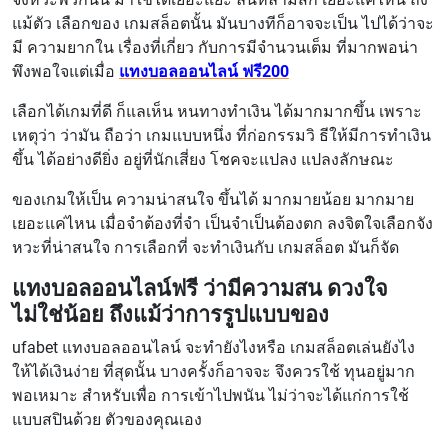
แม้ตัว เลือกของ เกมสล็อตนั้น มันบางทีก็อาจจะเป็น ไปได้ว่าจะ
มี ความยากใน เรื่องที่เกี่ยว กับการมีจำนวนเต็ม ที่มากพอน่า
พึงพอใจแต่เมื่อ
แทงบอลออนไลน์ ฟรี200
เลือกได้เกมที่ดี ก็แลเห็น หนทางทำเงิน ได้มากมากขึ้น เพราะ
เหตุว่า ว่ามัน ถือว่า เกมแบบหนึ่ง ที่ก่อกรรมวิ ธีให้มีการทำเงิน
ขึ้น ได้อย่างดียิ่ง อยู่ที่นักเสี่ยง โชคจะแปลง แปลงลักษณะ
ของเกมให้เป็น ความน่าสนใจ ขึ้นได้ มากมายน้อย มากมาย
เยอะแค่ไหน เมื่อจำต้องที่จำ เป็นจำเป็นต้องตก ลงจิตใจเลือกจัง
หวะที่น่าสนใจ การเลือกที่ จะทำเงินกับ เกมสล็อต มันก็จัด
แทงบอลออนไลน์ฟรี ว่ามีความสน ดวงใจ
ไม่ใช่น้อย ถึงแม้ว่าการรูปแบบของ
ufabet แทงบอลออนไลน์ จะทำยังไงหรือ เกมสล็อตเล่นยังไง
ให้ได้เงินง่าย ที่สุดนั้น บางครั้งก็อาจจะ จึงควรใช้ ทุนอยู่มาก
พอเหมาะ สำหรับเพื่อ การเข้าไปพนัน ไม่ว่าจะได้แก่การใช้
แบบสปินด้วย ตัวของคุณเอง