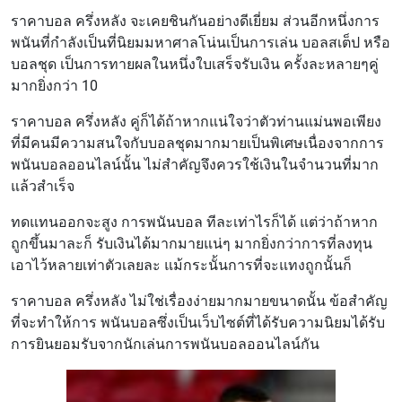
ราคาบอล ครึ่งหลัง จะเคยชินกันอย่างดีเยี่ยม ส่วนอีกหนึ่งการ
พนันที่กำลังเป็นที่นิยมมหาศาลโน่นเป็นการเล่น บอลสเต็ป หรือ
บอลชุด เป็นการทายผลในหนึ่งใบเสร็จรับเงิน ครั้งละหลายๆคู่
มากยิ่งกว่า 10
ราคาบอล ครึ่งหลัง คู่ก็ได้ถ้าหากแน่ใจว่าตัวท่านแม่นพอเพียง
ที่มีคนมีความสนใจกับบอลชุดมากมายเป็นพิเศษเนื่องจากการ
พนันบอลออนไลน์นั้น ไม่สำคัญจึงควรใช้เงินในจำนวนที่มาก
แล้วสำเร็จ
ทดแทนออกจะสูง การพนันบอล ทีละเท่าไรก็ได้ แต่ว่าถ้าหาก
ถูกขึ้นมาละก็ รับเงินได้มากมายแน่ๆ มากยิ่งกว่าการที่ลงทุน
เอาไว้หลายเท่าตัวเลยละ แม้กระนั้นการที่จะแทงถูกนั้นก็
ราคาบอล ครึ่งหลัง ไม่ใช่เรื่องง่ายมากมายขนาดนั้น ข้อสำคัญ
ที่จะทำให้การ พนันบอลซึ่งเป็นเว็บไซต์ที่ได้รับความนิยมได้รับ
การยินยอมรับจากนักเล่นการพนันบอลออนไลน์กัน