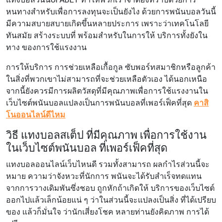
หนทางสำหรับเพื่อการลงทุนจะเป็นยังไง ด้วยการพนันบอลวันนี้
มีความสบายสบายเกิดขึ้นหลายประการ เพราะว่าเทคโนโลยี
ทันสมัย สร้างระบบที่ พร้อมสำหรับในการให้ บริการทั้งยังใน
ทาง ของการใช้แรงงาน
การให้บริการ การช่วยเหลือเกื้อกูล ซับพอร์ทสมาชิกหรือลูกค้า
ในสิ่งที่พวกเขาไม่สามารถที่จะช่วยเหลือตัวเอง ได้นอกเหนือ
จากนี้ยังควรมีการผลิตวัสดุที่มีคุณภาพเพื่อการใช้แรงงานใน
เว็บไซต์พนันบอลแปลงเป็นการพนันบอลที่เพอร์เฟ็คที่สุด
คาสิ
โนออนไลน์ดีไหม
วิธี แทงบอลสเต็ป ที่มีคุณภาพ เพื่อการใช้งาน
ในเว็บไซต์พนันบอล ที่เพอร์เฟ็คที่สุด
แทงบอลออนไลน์เว็บไหนดี รวมทั้งสามารถ ผลกำไรส่วนนี้จะ
หมาย ความว่าจังหวะที่นักการ พนันจะได้รับสำเร็จทดแทน
จากการวางเดิมพันซึ่งชอบ ถูกหักถ้าเกิดให้ บริการของเว็บไซต์
ออกไปแล้วเล็กน้อยแน่ ๆ ว่าในส่วนนี้จะแปลงเป็นสิ่ง ที่ได้เปรียบ
ของ แล้วก็มั่นใจ ว่านักเสี่ยงโชค หลายท่านยังคิดภาพ การได้