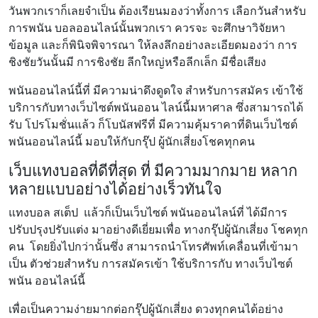
วันพวกเราก็เลยจำเป็น ต้องเรียนมองว่าทั้งการ เลือกวันสำหรับ
การพนัน บอลออนไลน์นั้นพวกเรา ควรจะ จะศึกษาวิจัยหา
ข้อมูล และก็พินิจพิจารณา ให้ลงลึกอย่างละเอียดมองว่า การ
ชิงชัยวันนั้นมี การชิงชัย ลีกใหญ่หรือลีกเล็ก มีชื่อเสียง
พนันออนไลน์นี้ที่ มีความน่าดึงดูดใจ สำหรับการสมัคร เข้าใช้
บริการกับทางเว็บไซต์พนันออน ไลน์นี้มหาศาล ซึ่งสามารถได้
รับ โปรโมชั่นแล้ว ก็โบนัสฟรีที่ มีความคุ้มราคาที่ดินเว็บไซต์
พนันออนไลน์นี้ มอบให้กับกรุ๊ป ผู้นักเสี่ยงโชคทุกคน
เว็บแทงบอลที่ดีที่สุด ที่ มีความมากมาย หลาก
หลายแบบอย่างได้อย่างเร็วทันใจ
แทงบอล สเต็ป แล้วก็เป็นเว็บไซต์ พนันออนไลน์ที่ ได้มีการ
ปรับปรุงปรับแต่ง มาอย่างดีเยี่ยมเพื่อ ทางกรุ๊ปผู้นักเสี่ยง โชคทุก
คน โดยยิ่งไปกว่านั้นซึ่ง สามารถนำโทรศัพท์เคลื่อนที่เข้ามา
เป็น ตัวช่วยสำหรับ การสมัครเข้า ใช้บริการกับ ทางเว็บไซต์
พนัน ออนไลน์นี้
เพื่อเป็นความง่ายมากต่อกรุ๊ปผู้นักเสี่ยง ดวงทุกคนได้อย่าง