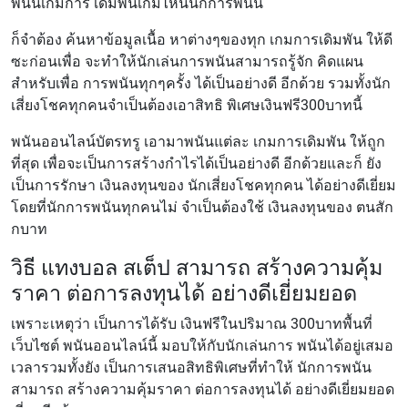
พนันเกมการ เดิมพันเกมไหนนักการพนัน
ก็จำต้อง ค้นหาข้อมูลเนื้อ หาต่างๆของทุก เกมการเดิมพัน ให้ดี
ซะก่อนเพื่อ จะทำให้นักเล่นการพนันสามารถรู้จัก คิดแผน
สำหรับเพื่อ การพนันทุกๆครั้ง ได้เป็นอย่างดี อีกด้วย รวมทั้งนัก
เสี่ยงโชคทุกคนจำเป็นต้องเอาสิทธิ พิเศษเงินฟรี300บาทนี้
พนันออนไลน์บัตรทรู เอามาพนันแต่ละ เกมการเดิมพัน ให้ถูก
ที่สุด เพื่อจะเป็นการสร้างกำไรได้เป็นอย่างดี อีกด้วยและก็ ยัง
เป็นการรักษา เงินลงทุนของ นักเสี่ยงโชคทุกคน ได้อย่างดีเยี่ยม
โดยที่นักการพนันทุกคนไม่ จำเป็นต้องใช้ เงินลงทุนของ ตนสัก
กบาท
วิธี แทงบอล สเต็ป สามารถ สร้างความคุ้ม
ราคา ต่อการลงทุนได้ อย่างดีเยี่ยมยอด
เพราะเหตุว่า เป็นการได้รับ เงินฟรีในปริมาณ 300บาทพื้นที่
เว็บไซต์ พนันออนไลน์นี้ มอบให้กับนักเล่นการ พนันได้อยู่เสมอ
เวลารวมทั้งยัง เป็นการเสนอสิทธิพิเศษที่ทำให้ นักการพนัน
สามารถ สร้างความคุ้มราคา ต่อการลงทุนได้ อย่างดีเยี่ยมยอด