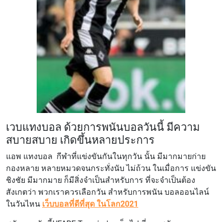
เวบแทงบอล ด้วยการพนันบอลวันนี้ มีความ
สบายสบาย เกิดขึ้นหลายประการ
แอพ แทงบอล กีฬาที่แข่งขันกันในทุกวัน นั้น มีมากมายก่าย
กองหลาย หลายหมวดจนกระทั่งนับ ไม่ถ้วน ในเมื่อการ แข่งขัน
ชิงชัย มีมากมาย ก็มีสิ่งจำเป็นสำหรับการ ที่จะจำเป็นต้อง
สังเกตว่า พวกเราควรเลือกวัน สำหรับการพนัน บอลออนไลน์
ในวันไหน
เว็บบอลที่ดีที่สุด ในโลก2021