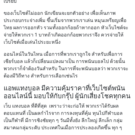
เปรียบ
ของเว็บไซต์ไม่ออก นักเขียนจะยกตัวอย่าง เพื่อเห็นภาพ
ประกอบกระจ่างเพิ่ม ขึ้นเริ่มจากพวกเราเล่น หมุนเหรียญเพื่อ
ไทย ผลการออกหัว รวมทั้งออกก้อยถ้าหากออก หัวเว็บไซต์จะ
จ่ายให้พวกเรา 1 บาทถ้าเกิดออกก้อยพวกเราจึง ควรจ่ายให้
เว็บไซต์เมื่อเล่นไประยะหนึ่ง
ออนไลน์ในวันไหน เมื่อการที่พวกเราถูกใจ สำหรับเพื่อการ
เชียร์บอล แล้วก็เปลี่ยนแปลงมาเป็น การพนันบอลไป ด้วยนั้น
พวกเราก็จำต้องวันสำหรับ ในการที่จะพนันบอลว่า พวกเราจะ
ต้องมีวิถีทาง สำหรับการเลือกเช่นไร
แอพแทงบอล มีความคุ้มราคาที่เว็บไซต์พนัน
ออนไลน์นี้ มอบให้กับกรุ๊ป ผู้นักเสี่ยงโชคทุกคน
เว็บ แทงบอล ที่ดีที่สุด เพราะว่าจะก่อให้ พวกเราได้รับผล
ตอบแทนที่ เป็นผลกำไรจาก การลงทุนที่คุ้ม ทุนไปกีฬาบอล
เป็นกีฬาที่ มีการชิงชัยทุก ๆ วันมีทั้งยัง ลีกใหญ่ ลีกเล็ก กลุ่ม
สมาคมกลุ่มระดับ ประเทศในเมื่อการประลองเกิดขึ้น ทุก ๆ