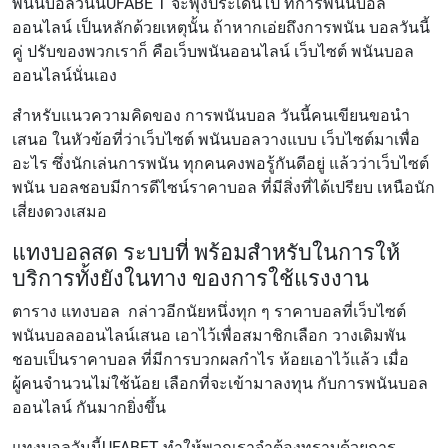
พนันบอลวันนี้UFABE T จะพุ่งประเด็นไป ที่การพนันบอล
ออนไลน์ เป็นหลักด้วยเหตุนั้น ถ้าหากเอ่ยถึงการพนัน บอลวันนี้
คู่ ปรับของพวกเราก็ คือเว็บพนันออนไลน์ เว็บไซต์ พนันบอล
ออนไลน์นั่นเอง
สำหรับแนวความคิดของ การพนันบอล วันนี้คนเขียนขอนำ
เสนอ ในหัวข้อที่ว่าเว็บไซต์ พนันบอลวางแบบ เว็บไซต์มาเพื่อ
อะไร ซึ่งนักเล่นการพนัน ทุกคนคงพอรู้กันดีอยู่ แล้วว่าเว็บไซต์
พนัน บอลชอบมีการดีไซน์ราคาบอล ที่มีสิ่งที่ได้เปรียบ เหนือนัก
เสี่ยงดวงเสมอ
แทงบอลสด ระบบที่ พร้อมสำหรับในการให้
บริการทั้งยังในทาง ของการใช้แรงงาน
ตาราง แทงบอล กล่าวอีกนัยหนึ่งทุก ๆ ราคาบอลที่เว็บไซต์
พนันบอลออนไลน์เสนอ เอาไว้เพื่อสมาชิกเลือก วางเดิมพัน
ชอบเป็นราคาบอล ที่มีการบวกผลกำไร ห้อยเอาไว้แล้ว เมื่อ
ผู้คนจำนวนไม่ใช้น้อย เลือกที่จะเข้ามาลงทุน กับการพนันบอล
ออนไลน์ กันมากยิ่งขึ้น
แทงบอลวันนี้UFABET ทำให้พวกเราจำต้องทราบด้วยการ