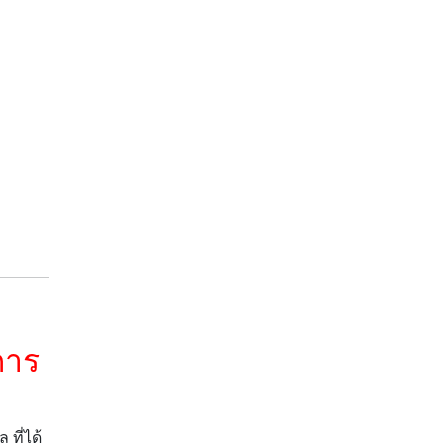
การ
ที่ได้