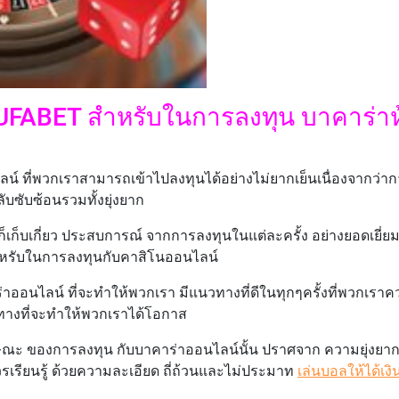
ง UFABET สำหรับในการลงทุน บาคาร่าห
ไลน์ ที่พวกเราสามารถเข้าไปลงทุนได้อย่างไม่ยากเย็นเนื่องจากว่า
บซับซ้อนรวมทั้งยุ่งยาก
็เก็บเกี่ยว ประสบการณ์ จากการลงทุนในแต่ละครั้ง อย่างยอดเยี่ยมท
 สำหรับในการลงทุนกับคาสิโนออนไลน์
ร่าออนไลน์ ที่จะทำให้พวกเรา มีแนวทางที่ดีในทุกๆครั้งที่พวกเราค
ทางที่จะทำให้พวกเราได้โอกาส
ลักษณะ ของการลงทุน กับบาคาร่าออนไลน์นั้น ปราศจาก ความยุ่งยา
วรเรียนรู้ ด้วยความละเอียด ถี่ถ้วนและไม่ประมาท
เล่นบอลให้ได้เงิ