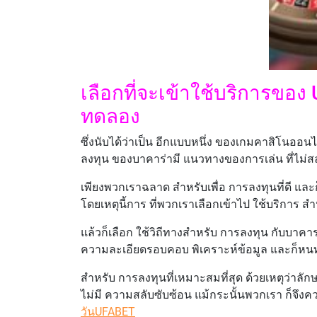
เลือกที่จะเข้าใช้บริการขอ
ทดลอง
ซึ่งนับได้ว่าเป็น อีกแบบหนึ่ง ของเกมคาสิโนออน
ลงทุน ของบาคาร่ามี แนวทางของการเล่น ที่ไม่สลั
เพียงพวกเราฉลาด สำหรับเพื่อ การลงทุนที่ดี และก
โดยเหตุนี้การ ที่พวกเราเลือกเข้าไป ใช้บริการ
แล้วก็เลือก ใช้วิถีทางสำหรับ การลงทุน กับบาคา
ความละเอียดรอบคอบ พิเคราะห์ข้อมูล และก็หน
สำหรับ การลงทุนที่เหมาะสมที่สุด ด้วยเหตุว่า
ไม่มี ความสลับซับซ้อน แม้กระนั้นพวกเรา ก็จึงค
วันUFABET