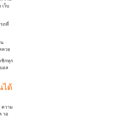
 เว็บ
รถที่
็น
อลหวย
าชิกทุก
ทงบอล
นได้
าง ความ
ล วอ