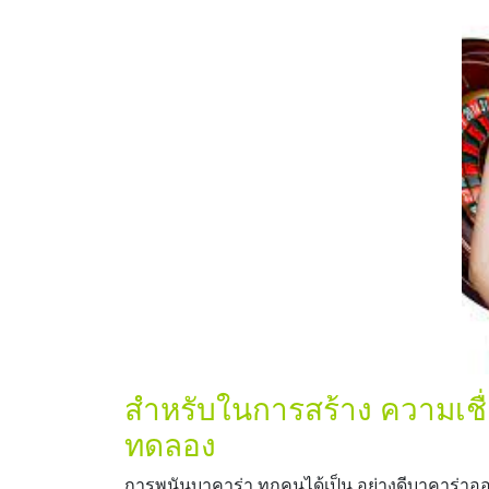
สำหรับในการสร้าง ความเชื่อ
ทดลอง
การพนันบาคาร่า ทุกคนได้เป็น อย่างดีบาคาร่าออ