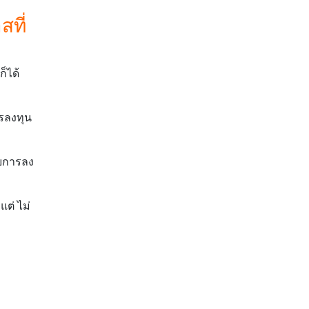
สที่
็ได้
ารลงทุน
ับการลง
ต่ ไม่