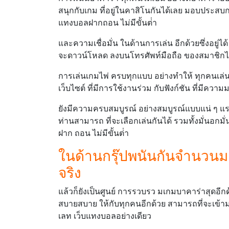
สนุกกับเกม ที่อยู่ในคาสิโนกันได้เลย มอบประสบก
แทงบอลฝากถอน ไม่มีขั้นต่ํา
และความเชื่อมั่น ในด้านการเล่น อีกด้วยซึ่งอยู่
จะดาวน์โหลด ลงบนโทรศัพท์มือถือ ของสมาชิกได้อี
การเล่นเกมไพ่ ครบทุกแบบ อย่างทำให้ ทุกคนเล่นได้
เว็บไซต์ ที่มีการใช้งานร่วม กับฟังก์ชัน ที่มีคว
ยังมีความครบสมบูรณ์ อย่างสมบูรณ์แบบแน่ ๆ แรว
ท่านสามารถ ที่จะเลือกเล่นกันได้ รวมทั้งมั่นอกมั
ฝาก ถอน ไม่มีขั้นต่ํา
ในด้านกรุ๊ปพนันกันจำนวนมา
จริง
แล้วก็ยังเป็นศูนย์ การรวบรว มเกมบาคาร่าสุดอีกด
สบายสบาย ให้กับทุกคนอีกด้วย สามารถที่จะเข้าม
เลท เว็บแทงบอลอย่างเดียว