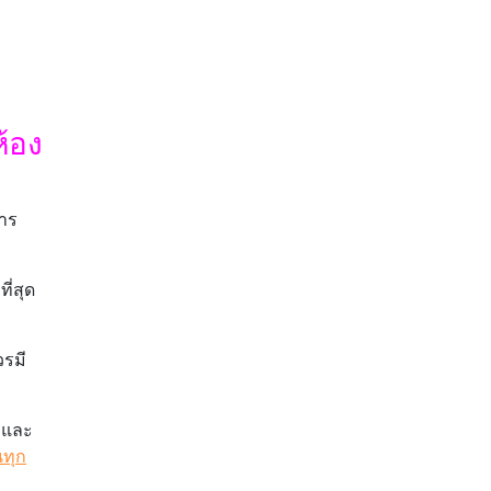
้อง
การ
ี่สุด
วรมี
กและ
นทุก