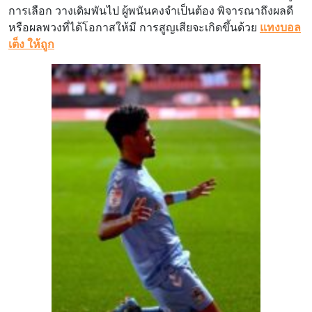
การเลือก วางเดิมพันไป ผู้พนันคงจำเป็นต้อง พิจารณาถึงผลดี
หรือผลพวงที่ได้โอกาสให้มี การสูญเสียจะเกิดขึ้นด้วย
แทงบอล
เต็ง ให้ถูก