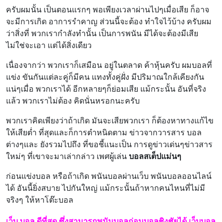
ครับผมนั้น เป็นตอนแรกๆ พอเพียงเวลาผ่านไปๆเมื่อเสีย ก็อาจ
จะมีการเกิด อาการรำคาญ ส่วนนี้จะต้อง ทำใจไว้บ้าง ครับผม
ว่าสิ่งที่ พวกเรากำลังทำนั้น เป็นการพนัน มีได้จะต้องมีเสีย
ไม่ใช่จะเอา แต่ได้สิ่งเดียว
เนื่องจากว่า พวกเราก็เสมือน อยู่ในตลาด ค้าหุ้นครับ ผมบอลที่
แข่ง ขันกันแต่ละคู่ก็มีคน แทงทั้งคู่ฝั่ง มีปริมาณใกล้เคียงกัน
แน่ๆเมื่อ พวกเราได้ อีกหลายๆก็ย่อมเสีย แม้กระนั้น อันที่จริง
แล้ว พวกเราไม่ต้อง คิดนั่นหรอกนะครับ
พวกเราคิดเพียงว่าถ้าเกิด มันจะเสียพวกเรา ก็ต้องหาทางแก้ไข
ให้เสียต่ำ ที่สุดและก็การตำหนิดตาม ข่าวจากวารสาร บอล
ต่างๆและ ยังรวมไปถึง ที่ขอชี้แนะเป็น การดูข่าวเด่นๆข่าวสาร
ใหม่ๆ ที่เขาจะมาเล่ากล่าว เพศผู้เล่น
บอลสเต็ปแม่นๆ
ก่อนแข่งบอล หรือถ้าเกิด พนันบอลผ่านเว็บ พนันบอลออนไลน์
ได้ อันนี้ยิ่งสบาย ไปกันใหญ่ แม้กระนั้น
ถ้าหากคนไหนที่ไม่มี
จริงๆ ให้หาโต๊ะบอล
เว็บ บอล ดีที่สุด ซึ่งสามารถพนันบอลก่อนบอลชิงชัยได้ เว็บบอล