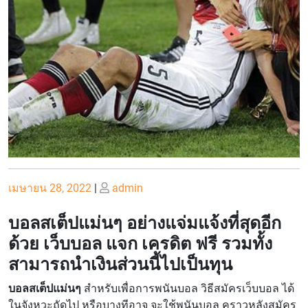
Posted
Posted
เมษายน 28, 2022
|
admin
on
on
บอลสเต็ปแม่นๆ อย่างแจ่มแจ้งที่สุดอีก
ด้วย เว็บบอล แจก เครดิต ฟรี รวมทั้ง
สามารถนำเงินส่วนนี้ไปเป็นทุน
บอลสเต็ปแม่นๆ
สำหรับเพื่อการพนันบอล วิธีสมัครเว็บบอล ได้
ในจังหวะถัดไป หรือบางทีอาจ จะใช้พนันบอล คราวหลังสมัคร